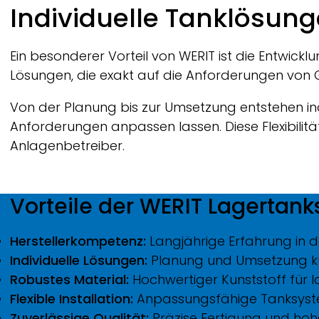
Breadcrumb
Individuelle Tanklösun
Ein besonderer Vorteil von
WERIT
ist die Entwickl
Lösungen, die exakt auf die Anforderungen vo
Von der Planung bis zur Umsetzung entstehen in
Anforderungen anpassen lassen. Diese Flexibilit
Anlagenbetreiber.
Vorteile der
WERIT
Lagertank
Herstellerkompetenz:
Langjährige Erfahrung in 
Individuelle Lösungen:
Planung und Umsetzung ku
Robustes Material:
Hochwertiger Kunststoff für 
Flexible Installation:
Anpassungsfähige Tanksyste
Zuverlässige Qualität:
Präzise Fertigung und hoh