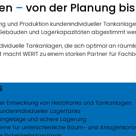
gen
–
von der Planung bi
ung und Produktion kundenindividueller Tankanlagen.
n Gebäuden und Lagerkapazitäten abgestimmt we
dividuelle Tankanlagen, die sich optimal an räum
ät macht
WERIT
zu einem starken Partner für Fachbe
s
der Entwicklung von Heizöltanks und Tankanlagen
ndenindividueller Lagertanks
langlebige und sichere Lagerung
me für unterschiedliche Raum- und Anlagenkonz
e Sicherheitsstandards