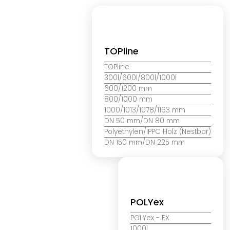
TOPline
TOPline
300l/600l/800l/1000l
600/1200 mm
800/1000 mm
1000/1013/1078/1163 mm
DN 50 mm/DN 80 mm
Polyethylen/IPPC Holz (Nestbar)
DN 150 mm/DN 225 mm
POLYex
POLYex
- EX
1000l