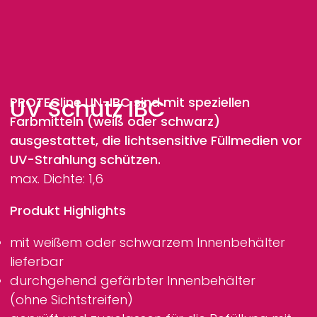
UV Schutz IBC
PROTECline
UN-IBC sind mit speziellen
Farbmitteln (weiß oder schwarz)
ausgestattet, die lichtsensitive Füllmedien vor
UV-Strahlung schützen.
max. Dichte: 1,6
Produkt Highlights
mit weißem oder schwarzem Innenbehälter
lieferbar
durchgehend gefärbter Innenbehälter
(ohne Sichtstreifen)