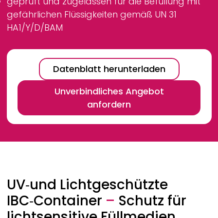
geprüft und zugelassen für die Befüllung mit
gefährlichen Flüssigkeiten gemäß UN 31
HA1/Y/D/BAM
Datenblatt herunterladen
Unverbindliches Angebot
anfordern
Breadcrumb
UV‑und Lichtgeschützte
IBC‑Container
–
Schutz für
lichtsensitive Füllmedien