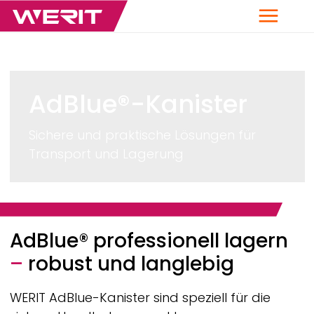
Menü
AdBlue®-Kanister
Sichere und praktische Lösungen für
Transport und Lagerung
Breadcrumb
AdBlue® professionell lagern
–
robust und langlebig
WERIT
AdBlue-Kanister sind speziell für die