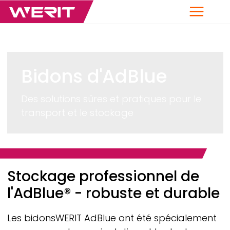
Menu
Bidons d'AdBlue
Des solutions sûres et pratiques pour le
transport et le stockage
Breadcrumb
Stockage professionnel de
l'AdBlue® - robuste et durable
Les bidons
WERIT
AdBlue ont été spécialement