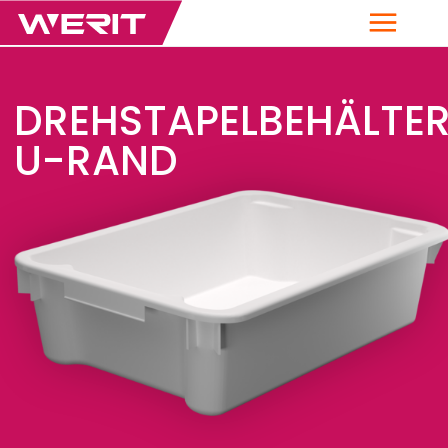
Menü
DREHSTAPELBEHÄLTE
U-RAND