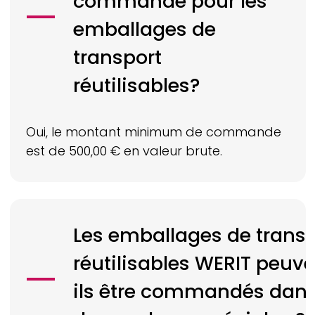
commande pour les
emballages de
transport
réutilisables?
Oui, le montant minimum de commande
est de 500,00 € en valeur brute.
Les emballages de transp
réutilisables
WERIT
peuve
ils être commandés dan