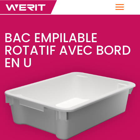
Menu
BAC EMPILABLE
ROTATIF AVEC BORD
EN U