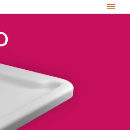
Menü
D