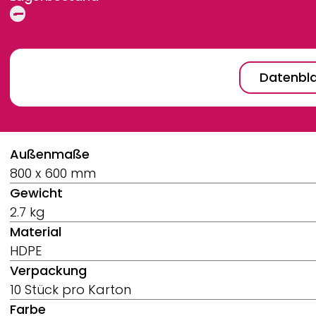
Datenbla
Breadcrumb
Außenmaße
800 x 600 mm
Gewicht
2.7 kg
Material
HDPE
Verpackung
10 Stück pro Karton
Farbe