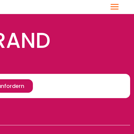
Menü
-RAND
anfordern