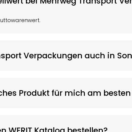
tellwert bei Mehrweg Transport V
Bruttowarenwert.
sport Verpackungen auch in Sond
lches Produkt für mich am besten 
en
WERIT
Katalog bestellen?