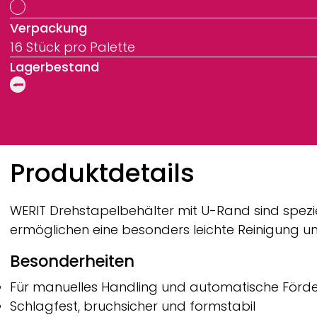
Verpackung
16 Stück pro Palette
Lagerbestand
Breadcrumb
Produktdetails
WERIT
Drehstapelbehälter mit U-Rand sind speziel
ermöglichen eine besonders leichte Reinigung 
Besonderheiten
Für manuelles Handling und automatische Förde
Schlagfest, bruchsicher und formstabil