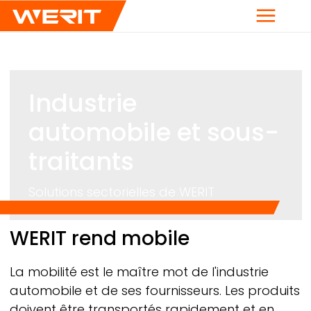
Menu
Industrie
automobile et sous-
traitants
Solutions sectorielles de
WERIT
Breadcrumb
WERIT
rend mobile
La mobilité est le maître mot de l'industrie
automobile et de ses fournisseurs. Les produits
doivent être transportés rapidement et en