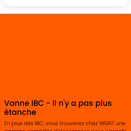
en option pour les systèmes à transfert
fermé (CTS)
Version UN
possible
Vanne IBC - Il n'y a pas plus
étanche
En plus des IBC, vous trouverez chez
WERIT
une