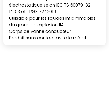
électrostatique selon IEC TS 60079-32-
1:2013 et TRGS 727:2016
utilisable pour les liquides inflammables
du groupe d'explosion IIA
Corps de vanne conducteur
Produit sans contact avec le métal
bonne différenciation optique avec les
IBC UN et NON UN
testé et autorisé pour le remplissage
avec des liquides dangereux selon UN 31
HA1/Y/D/BAM