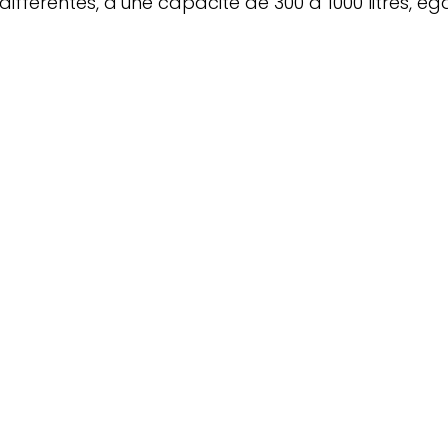
ifférentes, d'une capacité de 300 à 1000 litres, ég