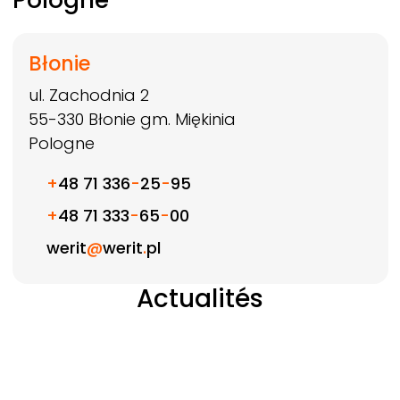
Błonie
ul. Zachodnia 2
55-330
Błonie gm. Miękinia
Pologne
+
48 71 336
-
25
-
95
+
48 71 333
-
65
-
00
werit
@
werit
.
pl
Actualités