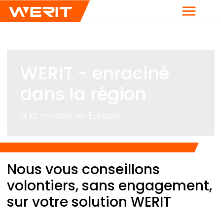
Menu
WERIT
- enraciné
dans la région
à la maison en Europe
Breadcrumb
Nous vous conseillons
volontiers, sans engagement,
sur votre solution
WERIT