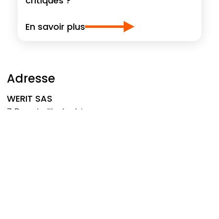
critiques ?
En savoir plus
Adresse
WERIT
SAS
7 Rue de l‘Industrie
67162 Wissembourg
France
Tél.: +33 3 88 54 10 20
info@werit.fr
Suivez-nous sur