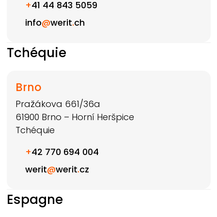
+
41 44 843 5059
info
@
werit
.
ch
Tchéquie
Brno
Pražákova 661/36a
61900
Brno – Horní Heršpice
Tchéquie
+
42 770 694 004
werit
@
werit
.
cz
Espagne