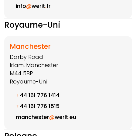
info
@
werit
.
fr
Royaume-Uni
Manchester
Darby Road
Irlam, Manchester
M44 5BP
Royaume-Uni
+
44 161 776 1414
+
44 161 776 1515
manchester
@
werit
.
eu
Pologne