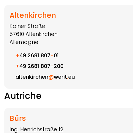
Altenkirchen
Kölner Straße
57610
Altenkirchen
Allemagne
+
49 2681 807
-
01
+
49 2681 807
-
200
altenkirchen
@
werit
.
eu
Autriche
Bürs
Ing. Henrichstraße 12