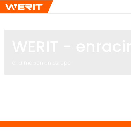
WERIT
- enraci
à la maison en Europe