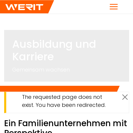
Menü
Ausbildung und
Karriere
Gemeinsam wachsen
Warnmeldung
The requested page does not
Me
exist. You have been redirected.
Breadcrumb
Ein Familienunternehmen mit