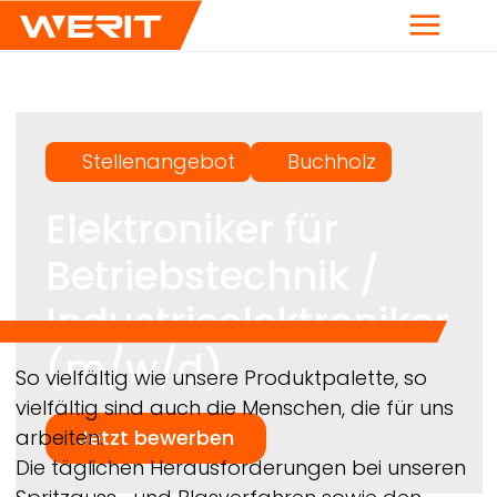
Menü
Stellenangebot
Buchholz
Elektroniker für
Betriebstechnik /
Industrieelektroniker
(m/w/d)
Breadcrumb
So vielfältig wie unsere Produktpalette, so
vielfältig sind auch die Menschen, die für uns
arbeiten.
Jetzt bewerben
Die täglichen Herausforderungen bei unseren