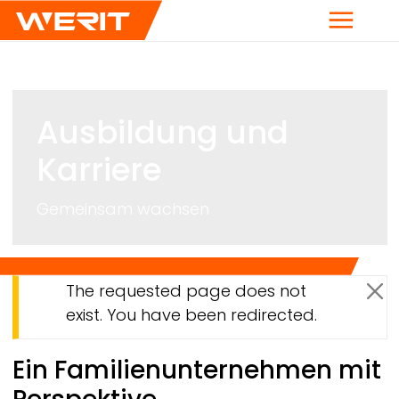
Menü
Ausbildung und
Karriere
Gemeinsam wachsen
Warnmeldung
The requested page does not
Me
exist. You have been redirected.
Breadcrumb
Ein Familienunternehmen mit