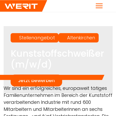
Menü
Stellenangebot
Altenkirchen
Kunststoffschweißer
(m/w/d)
Jetzt bewerben
Breadcrumb
Wir sind ein erfolgreiches, europaweit tätiges
Familienunternehmen im Bereich der Kunststoff
verarbeitenden Industrie mit rund 600
Mitarbeitern und Mitarbeiterinnen an sechs