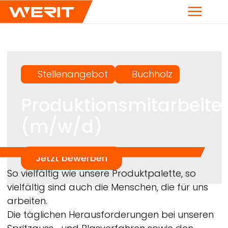
Menü
Stellenangebot
Buchholz
Produktionsmitarbeite
(m/w/d)
Jetzt bewerben
Breadcrumb
So vielfältig wie unsere Produktpalette, so
vielfältig sind auch die Menschen, die für uns
arbeiten.
Die täglichen Herausforderungen bei unseren