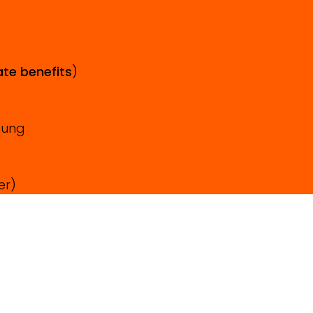
te benefits
)
dung
er)