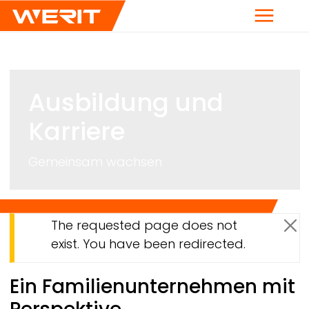
Menü
Ausbildung und
Karriere
Gemeinsam wachsen
Warnmeldung
The requested page does not
Me
exist. You have been redirected.
Breadcrumb
Ein Familienunternehmen mit