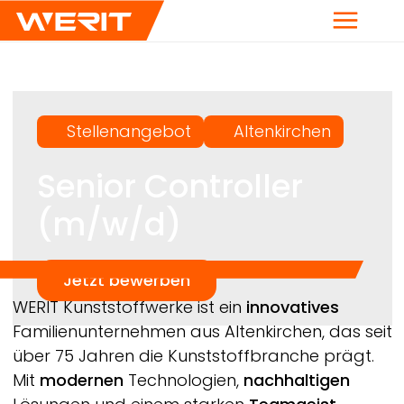
Menü
Stellenangebot
Altenkirchen
Senior Controller
(m/w/d)
Jetzt bewerben
Breadcrumb
WERIT
Kunststoffwerke ist ein
innovatives
Familienunternehmen aus Altenkirchen, das seit
über 75 Jahren die Kunststoffbranche prägt.
Mit
modernen
Technologien,
nachhaltigen