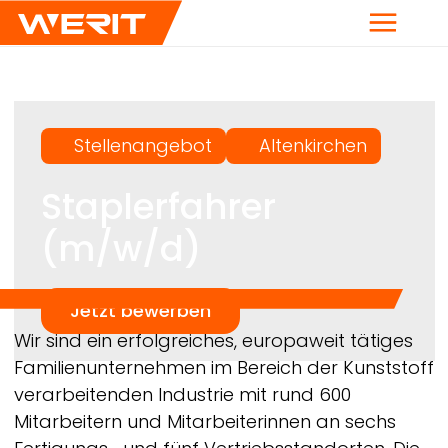
Menü
Stellenangebot
Altenkirchen
Staplerfahrer
(m/w/d)
Jetzt bewerben
Breadcrumb
Wir sind ein erfolgreiches, europaweit tätiges
Familienunternehmen im Bereich der Kunststoff
verarbeitenden Industrie mit rund 600
Mitarbeitern und Mitarbeiterinnen an sechs