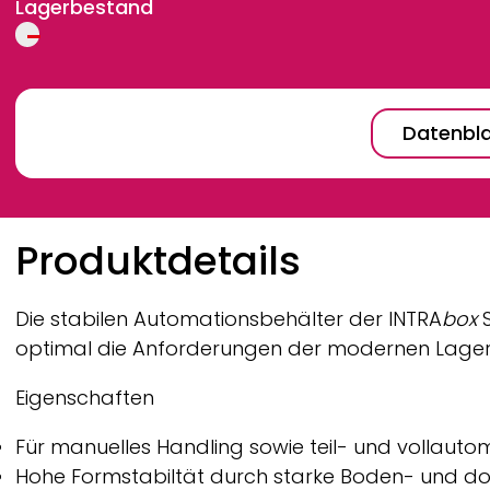
Lagerbestand
Datenbla
Breadcrumb
Produktdetails
Die stabilen Automationsbehälter der
INTRA
box
optimal die Anforderungen der modernen Lager- u
Eigenschaften
Für manuelles Handling sowie teil- und vollauto
Hohe Formstabiltät durch starke Boden- und d