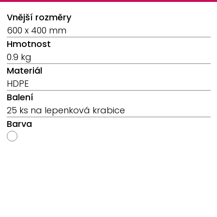
Breadcrumb
Vnější rozměry
600 x 400 mm
Hmotnost
0.9 kg
Materiál
HDPE
Balení
25 ks na lepenková krabice
Barva