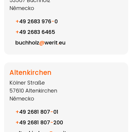
53567
Buchholz
Německo
+
49 2683 976
-
0
+
49 2683 6465
buchholz
@
werit
.
eu
Altenkirchen
Kölner Straße
57610
Altenkirchen
Německo
+
49 2681 807
-
01
+
49 2681 807
-
200