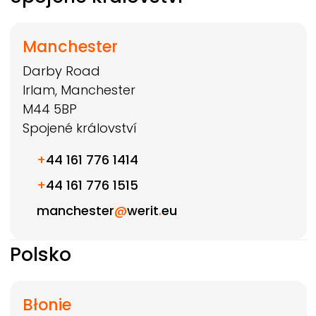
Manchester
Darby Road
Irlam, Manchester
M44 5BP
Spojené království
+
44 161 776 1414
+
44 161 776 1515
manchester
@
werit
.
eu
Polsko
Błonie