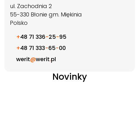
ul. Zachodnia 2
55-330
Błonie gm. Miękinia
Polsko
+
48 71 336
-
25
-
95
+
48 71 333
-
65
-
00
werit
@
werit
.
pl
Novinky