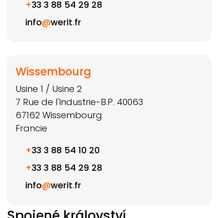
+
33 3 88 54 29 28
info
@
werit
.
fr
Wissembourg
Usine 1 / Usine 2
7 Rue de l'Industrie-B.P. 40063
67162
Wissembourg
Francie
+
33 3 88 54 10 20
+
33 3 88 54 29 28
info
@
werit
.
fr
Spojené království