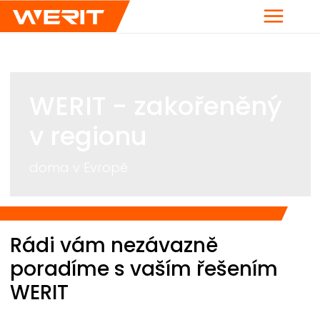
Menu
WERIT
- zakořeněný
v regionu
doma v Evropě
Breadcrumb
Rádi vám nezávazně
poradíme s vaším řešením
WERIT