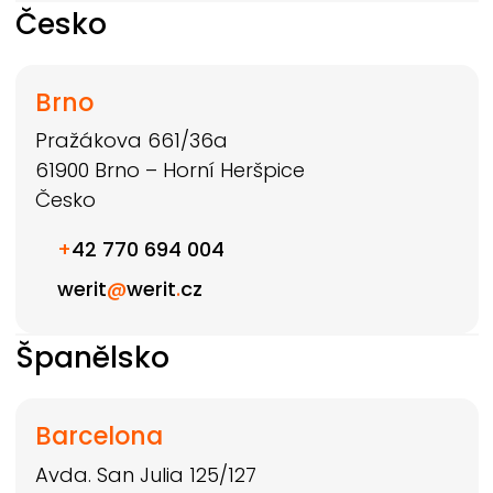
Česko
Brno
Pražákova 661/36a
61900
Brno – Horní Heršpice
Česko
+
42 770 694 004
werit
@
werit
.
cz
Španělsko
Barcelona
Avda. San Julia 125/127