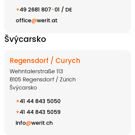
+
49 2681 807
-
01 / DE
office
@
werit
.
at
Švýcarsko
Regensdorf / Curych
Wehntalerstraße 113
8105
Regensdorf / Zürich
Švýcarsko
+
41 44 843 5050
+
41 44 843 5059
info
@
werit
.
ch