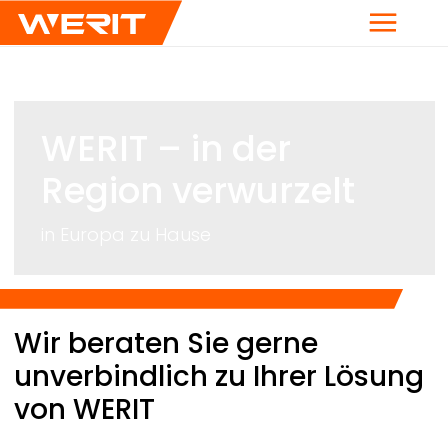
Menü
WERIT
– in der
Region verwurzelt
in Europa zu Hause
Breadcrumb
Wir beraten Sie gerne
unverbindlich zu Ihrer Lösung
von
WERIT