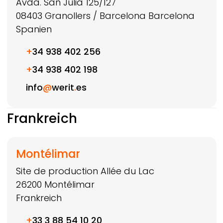
Avda. San Julia 125/127
08403
Granollers / Barcelona
Barcelona
Spanien
+
34 938 402 256
+
34 938 402 198
info
@
werit
.
es
Frankreich
Montélimar
Site de production Allée du Lac
26200
Montélimar
Frankreich
+
33 3 88 54 10 20