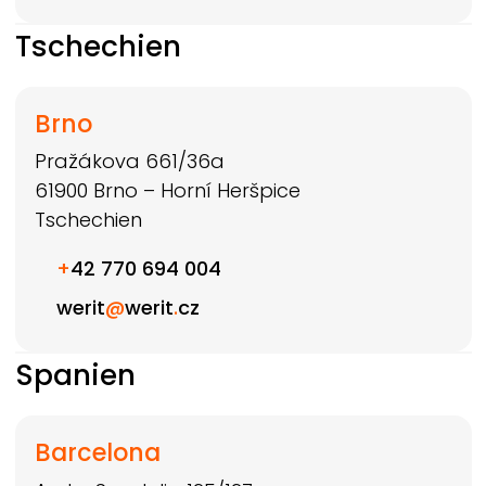
Tschechien
Brno
Pražákova 661/36a
61900
Brno – Horní Heršpice
Tschechien
+
42 770 694 004
werit
@
werit
.
cz
Spanien
Barcelona