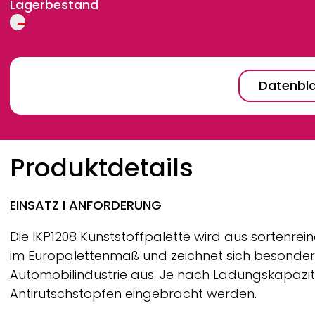
Lagerbestand
Datenbla
Breadcrumb
Produktdetails
EINSATZ I ANFORDERUNG
Die IKP1208 Kunststoffpalette wird aus sortenrei
im Europalettenmaß und zeichnet sich besonders 
Automobilindustrie aus. Je nach Ladungskapazitä
Antirutschstopfen eingebracht werden.