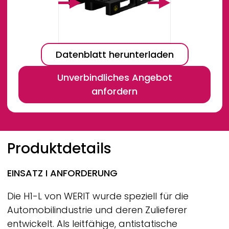
Datenblatt herunterladen
Unverbindliches Angebot
anfordern
Breadcrumb
Produktdetails
EINSATZ I ANFORDERUNG
Die H1-L von
WERIT
wurde speziell für die
Automobilindustrie und deren Zulieferer
entwickelt. Als leitfähige, antistatische