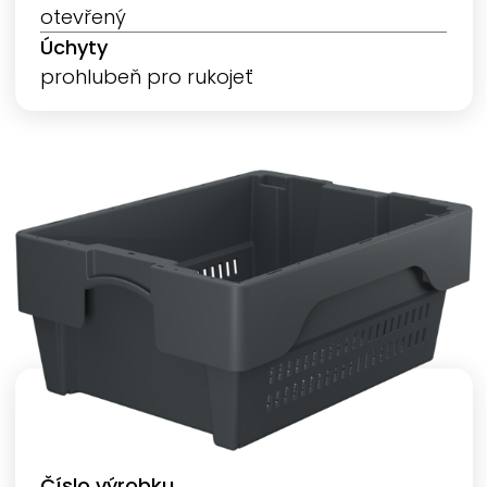
otevřený
Úchyty
prohlubeň pro rukojeť
Číslo výrobku