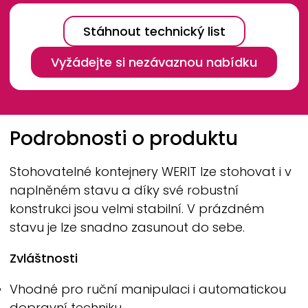
Stáhnout technický list
Vyžádejte si nezávaznou nabídku
Breadcrumb
Podrobnosti o produktu
Stohovatelné kontejnery
WERIT
lze stohovat i v
naplněném stavu a díky své robustní
konstrukci jsou velmi stabilní. V prázdném
stavu je lze snadno zasunout do sebe.
Zvláštnosti
Vhodné pro ruční manipulaci i automatickou
dopravní techniku