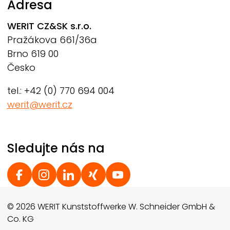
Adresa
WERIT
CZ&SK s.r.o.
Pražákova 661/36a
Brno 619 00
Česko
tel.: +42 (0) 770 694 004
werit@werit.cz
Sledujte nás na
Social Footer
© 2026 WERIT Kunststoffwerke W. Schneider GmbH &
Co. KG