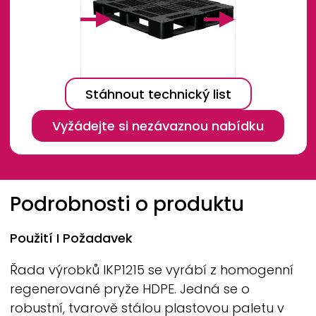
Stáhnout technický list
Vyžádejte si nezávaznou nabídku
Breadcrumb
Podrobnosti o produktu
Použití I Požadavek
Řada výrobků IKP1215 se vyrábí z homogenní
regenerované pryže HDPE. Jedná se o
robustní, tvarově stálou plastovou paletu v