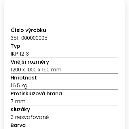
Číslo výrobku
351-000000005
Typ
IKP 1213
Vnější rozměry
1200 x 1000 x 150 mm
Hmotnost
16.5 kg
Protiskluzová hrana
7 mm
Kluzáky
3 nesvařované
Barva