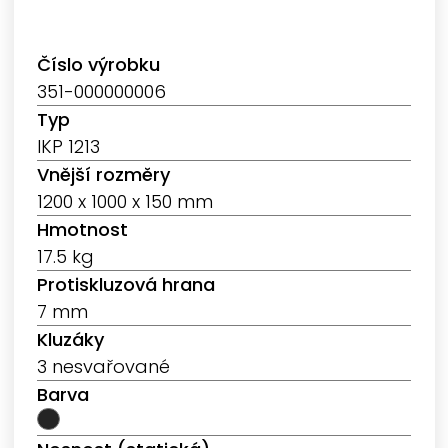
Číslo výrobku
351-000000006
Typ
IKP 1213
Vnější rozměry
1200 x 1000 x 150 mm
Hmotnost
17.5 kg
Protiskluzová hrana
7 mm
Kluzáky
3 nesvařované
Barva