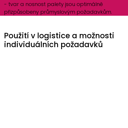
- tvar a nosnost palety jsou optimálně
přizpůsobeny průmyslovým požadavkům.
Použití v logistice a možnosti
individuálních požadavků