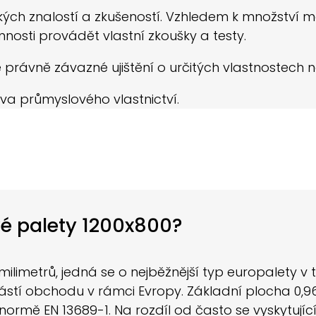
ých znalostí a zkušeností. Vzhledem k množství mož
nnosti provádět vlastní zkoušky a testy.
 právně závazné ujištění o určitých vlastnostech n
va průmyslového vlastnictví.
vé palety 1200x800?
limetrů, jedná se o nejběžnější typ europalety v 
stí obchodu v rámci Evropy. Základní plocha 0,96
ormě EN 13689-1. Na rozdíl od často se vyskytujíc