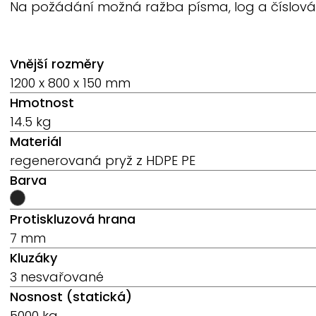
Na požádání možná ražba písma, log a číslování
Vnější rozměry
1200 x 800 x 150 mm
Hmotnost
14.5 kg
Materiál
regenerovaná pryž z HDPE PE
Barva
Protiskluzová hrana
7 mm
Kluzáky
3 nesvařované
Nosnost (statická)
5000 kg