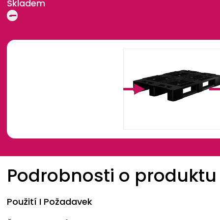
Skladem
Breadcrumb
Podrobnosti o produktu
Použití I Požadavek