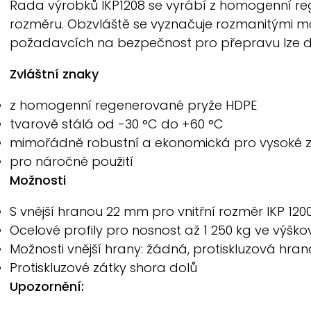
Řada výrobků IKP1208 se vyrábí z homogenní re
rozměru. Obzvláště se vyznačuje rozmanitými možn
požadavcích na bezpečnost pro přepravu lze do 
Zvláštní znaky
z homogenní regenerované pryže HDPE
tvarově stálá od -30 °C do +60 °C
mimořádně robustní a ekonomická pro vysoké z
pro náročné použití
Možnosti
S vnější hranou 22 mm pro vnitřní rozměr IKP 12
Ocelové profily pro nosnost až 1 250 kg ve výšk
Možnosti vnější hrany: žádná, protiskluzová hra
Protiskluzové zátky shora dolů
Upozornění: