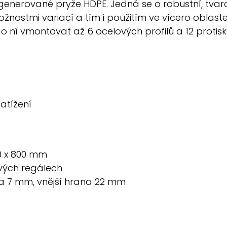
generované pryže HDPE. Jedná se o robustní, tva
ostmi variací a tím i použitím ve vícero oblastec
ní vmontovat až 6 ocelových profilů a 12 protisk
atížení
00 x 800 mm
ových regálech
na 7 mm, vnější hrana 22 mm