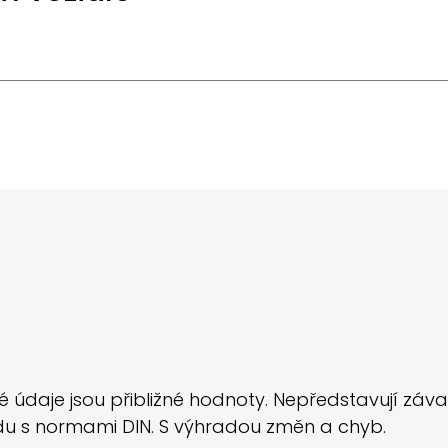
údaje jsou přibližné hodnoty. Nepředstavují záva
adu s normami DIN. S výhradou změn a chyb.