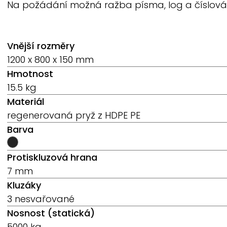
Na požádání možná ražba písma, log a číslování
Vnější rozměry
1200 x 800 x 150 mm
Hmotnost
15.5 kg
Materiál
regenerovaná pryž z HDPE PE
Barva
Protiskluzová hrana
7 mm
Kluzáky
3 nesvařované
Nosnost (statická)
5000 kg