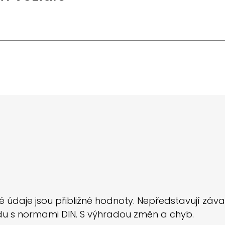
údaje jsou přibližné hodnoty. Nepředstavují záva
adu s normami DIN. S výhradou změn a chyb.