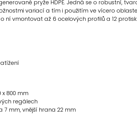
generované pryže HDPE. Jedná se o robustní, tva
ostmi variací a tím i použitím ve vícero oblastec
ní vmontovat až 6 ocelových profilů a 12 protisk
atížení
00 x 800 mm
ových regálech
na 7 mm, vnější hrana 22 mm