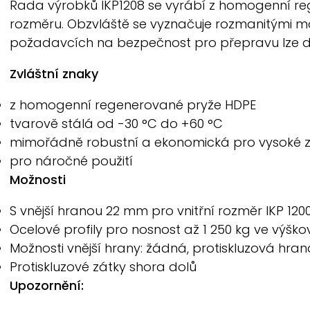
Řada výrobků IKP1208 se vyrábí z homogenní re
rozměru. Obzvláště se vyznačuje rozmanitými možn
požadavcích na bezpečnost pro přepravu lze do 
Zvláštní znaky
z homogenní regenerované pryže HDPE
tvarově stálá od -30 °C do +60 °C
mimořádně robustní a ekonomická pro vysoké z
pro náročné použití
Možnosti
S vnější hranou 22 mm pro vnitřní rozměr IKP 12
Ocelové profily pro nosnost až 1 250 kg ve výšk
Možnosti vnější hrany: žádná, protiskluzová hra
Protiskluzové zátky shora dolů
Upozornění: