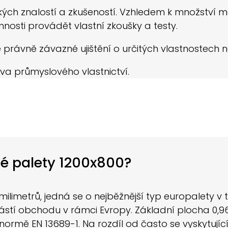
ých znalostí a zkušeností. Vzhledem k množství mož
nnosti provádět vlastní zkoušky a testy.
 právně závazné ujištění o určitých vlastnostech n
va průmyslového vlastnictví.
vé palety 1200x800?
limetrů, jedná se o nejběžnější typ europalety v 
stí obchodu v rámci Evropy. Základní plocha 0,96
ormě EN 13689-1. Na rozdíl od často se vyskytujíc