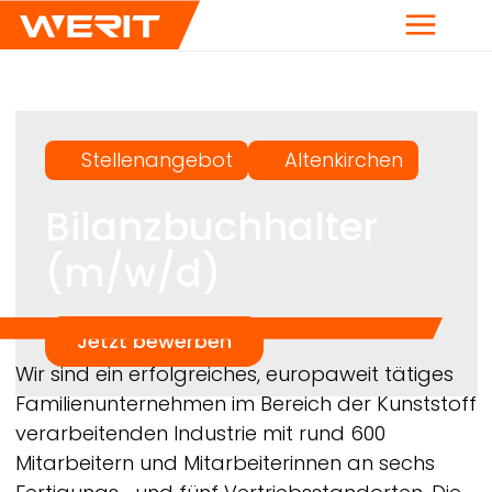
Menü
Stellenangebot
Altenkirchen
Bilanzbuchhalter
(m/w/d)
Jetzt bewerben
Breadcrumb
Wir sind ein erfolgreiches, europaweit tätiges
Familienunternehmen im Bereich der Kunststoff
verarbeitenden Industrie mit rund 600
Mitarbeitern und Mitarbeiterinnen an sechs