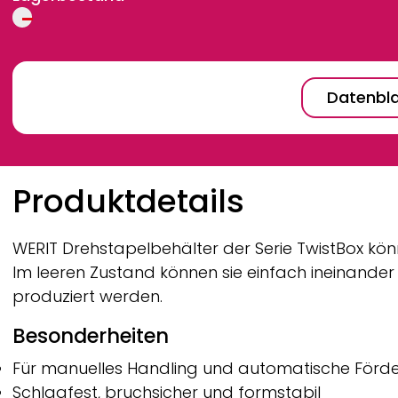
Datenbla
Breadcrumb
Produktdetails
WERIT
Drehstapelbehälter der Serie TwistBox könn
Im leeren Zustand können sie einfach ineinand
produziert werden.
Besonderheiten
Für manuelles Handling und automatische Förde
Schlagfest, bruchsicher und formstabil