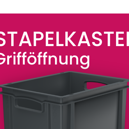
STAPELKASTE
rifföffnung