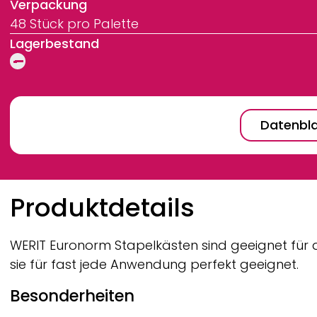
Verpackung
48 Stück pro Palette
Lagerbestand
Datenbla
Breadcrumb
Produktdetails
WERIT
Euronorm Stapelkästen sind geeignet für de
sie für fast jede Anwendung perfekt geeignet.
Besonderheiten