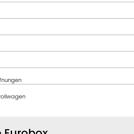
ffnungen
 Rollwagen
re Eurobox