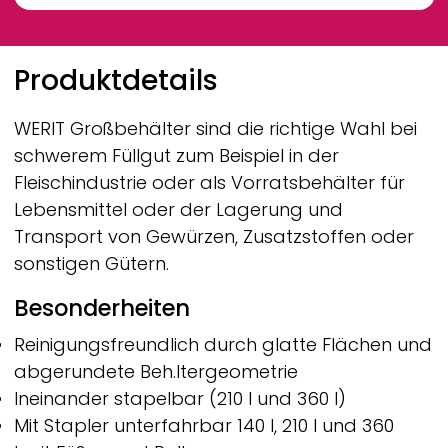
Breadcrumb
Produktdetails
WERIT
Großbehälter sind die richtige Wahl bei
schwerem Füllgut zum Beispiel in der
Fleischindustrie oder als Vorratsbehälter für
Lebensmittel oder der Lagerung und
Transport von Gewürzen, Zusatzstoffen oder
sonstigen Gütern.
Besonderheiten
Reinigungsfreundlich durch glatte Flächen und
abgerundete Beh.ltergeometrie
Ineinander stapelbar (210 l und 360 l)
Mit Stapler unterfahrbar 140 l, 210 l und 360