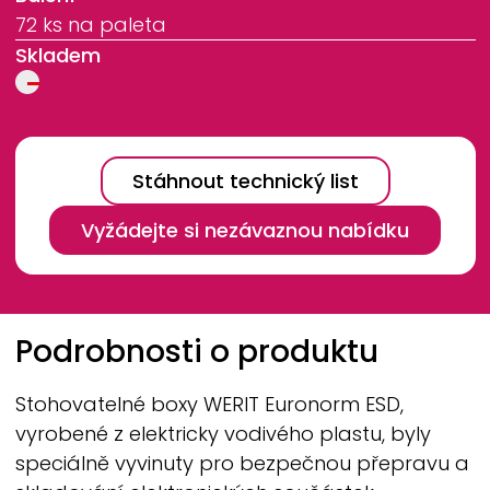
72 ks na paleta
Skladem
Stáhnout technický list
Vyžádejte si nezávaznou nabídku
Breadcrumb
Podrobnosti o produktu
Stohovatelné boxy
WERIT
Euronorm ESD,
vyrobené z elektricky vodivého plastu, byly
speciálně vyvinuty pro bezpečnou přepravu a