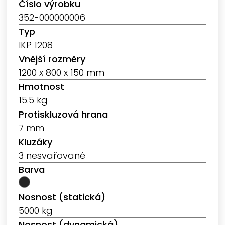
Číslo výrobku
352-000000006
Typ
IKP 1208
Vnější rozměry
1200 x 800 x 150 mm
Hmotnost
15.5 kg
Protiskluzová hrana
7 mm
Kluzáky
3 nesvařované
Barva
Nosnost (statická)
5000 kg
Nosnost (dynamická)