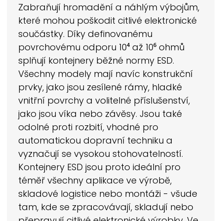
Zabraňují hromadění a náhlým výbojům,
které mohou poškodit citlivé elektronické
součástky. Díky definovanému
povrchovému odporu 10⁴ až 10⁶ ohmů
splňují kontejnery běžné normy ESD.
Všechny modely mají navíc konstrukční
prvky, jako jsou zesílené rámy, hladké
vnitřní povrchy a volitelné příslušenství,
jako jsou víka nebo závěsy. Jsou také
odolné proti rozbití, vhodné pro
automatickou dopravní techniku a
vyznačují se vysokou stohovatelností.
Kontejnery ESD jsou proto ideální pro
téměř všechny aplikace ve výrobě,
skladové logistice nebo montáži - všude
tam, kde se zpracovávají, skladují nebo
přepravují citlivé elektronické výrobky. Ve