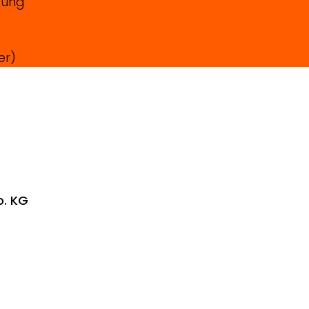
dung
er)
o. KG