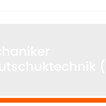
haniker
autschuktechnik