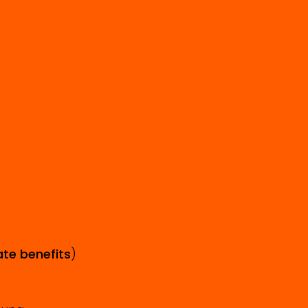
te benefits
)