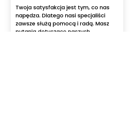
Twoja satysfakcja jest tym, co nas
napędza. Dlatego nasi specjaliści
zawsze służą pomocą i radą. Masz
pytania dotyczące naszych
produktów, prośby, sugestie lub
krytykę?
Czytaj więcej
Adres
WERIT
Polska Sp z o.o.
ul. Zachodnia 2B
55-330 Błonie gm. Miękinia
Polska