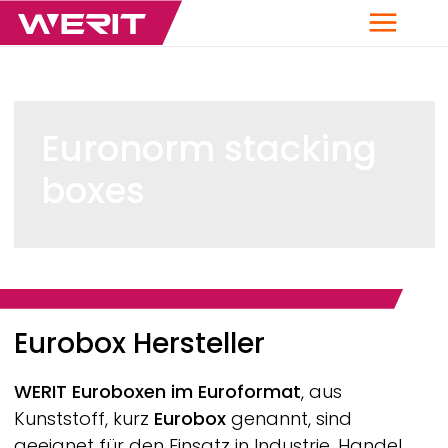
Menu
Euronorm stacking
boxes
Breadcrumb
Eurobox Hersteller
WERIT
Euroboxen im Euroformat
, aus
Kunststoff, kurz
Eurobox
genannt, sind
geeignet für den Einsatz in Industrie, Handel