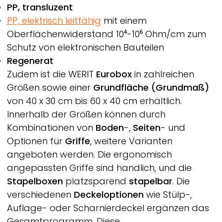
PP, transluzent
PP, elektrisch leitfähig
mit einem
Oberflächenwiderstand 10⁴-10⁶ Ohm/cm zum
Schutz von elektronischen Bauteilen
Regenerat
Zudem ist die
WERIT
Eurobox
in zahlreichen
Größen sowie einer
Grundfläche (Grundmaß)
von 40 x 30 cm bis 60 x 40 cm erhältlich.
Innerhalb der Größen können durch
Kombinationen von
Boden
-,
Seiten
- und
Optionen für
Griffe
, weitere Varianten
angeboten werden. Die ergonomisch
angepassten Griffe sind handlich, und die
Stapelboxen
platzsparend
stapelbar
. Die
verschiedenen
Deckeloptionen
wie Stülp-,
Auflage- oder Scharnierdeckel ergänzen das
Gesamtprogramm. Diese